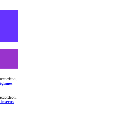
accordéon,
 légumes
.
accordéon,
insectes