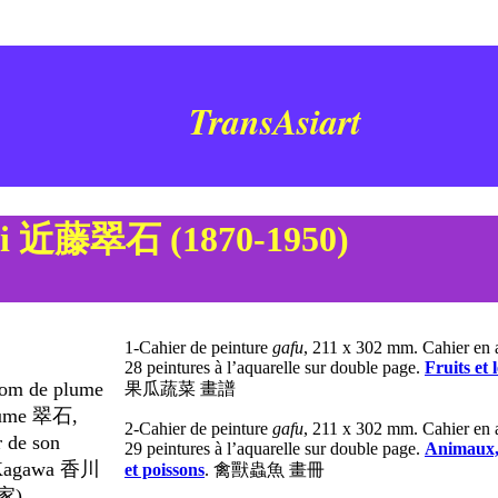
TransAsiart
ki
近藤翠石
(1870-1950)
1-Cahier de peinture
gafu
, 211 x 302 mm. Cahier en 
28 peintures à l’aquarelle sur double page.
Fruits et
m de plume
果瓜蔬菜 畫譜
plume 翠石,
2-Cahier de peinture
gafu
, 211 x 302 mm. Cahier en 
r de son
29 peintures à l’aquarelle sur double page.
Animaux, 
de Kagawa 香川
et poissons
. 禽獸蟲魚 畫冊
画家).