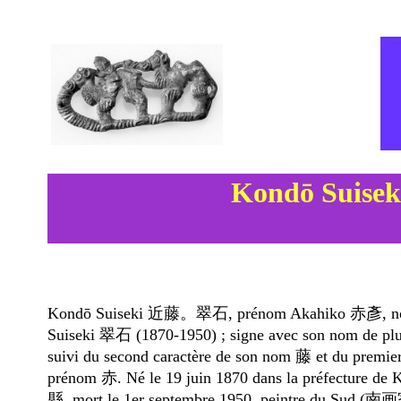
Kondō Suise
Kondō Suiseki 近藤。翠石, prénom Akahiko 赤彥, no
Suiseki 翠石 (1870-1950) ; signe avec son nom de 
suivi du second caractère de son nom 藤 et du premie
prénom 赤. Né le 19 juin 1870 dans la préfecture 
縣, mort le 1er septembre 1950, peintre du Sud (南