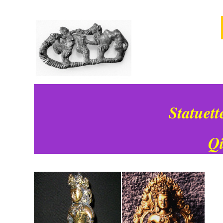
Statuett
Qi