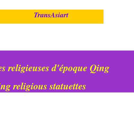
TransAsiart
es religieuses d'époque Qing
ng religious statuettes