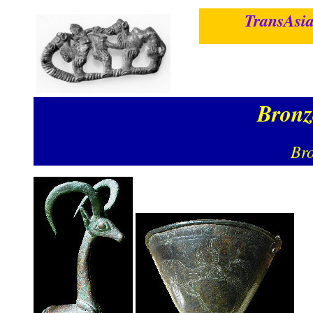
TransAsia
Bronz
Bro