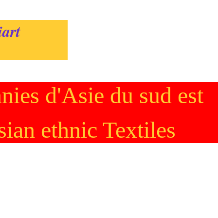
art
hnies d'Asie du sud est
ian ethnic Textiles