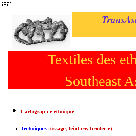

TransAsi
Textiles des et
Southeast As
Cartographie ethnique
Techniques
(tissage, teinture, broderie)