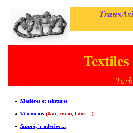
TransAsi
Textiles
Turk
Matières et teintures
Vêtements
(ikat, coton, laine ...)
Suzani
, broderies ...