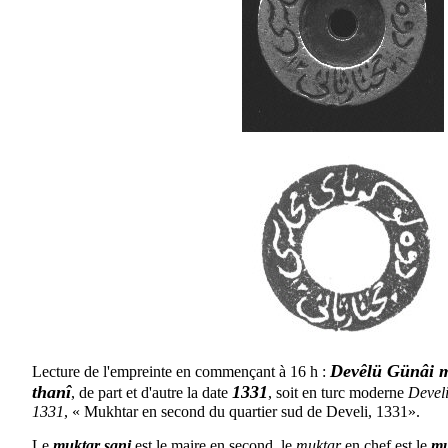
Devêlü Günâi m
Lecture de l'empreinte en commençant à 16 h :
thanî
1331
, de part et d'autre la date
, soit en turc moderne
Devel
1331
, « Mukhtar en second du quartier sud de Develi, 1331».
Le
muktar sani
est le maire en second, le
muktar
en chef est le
mu