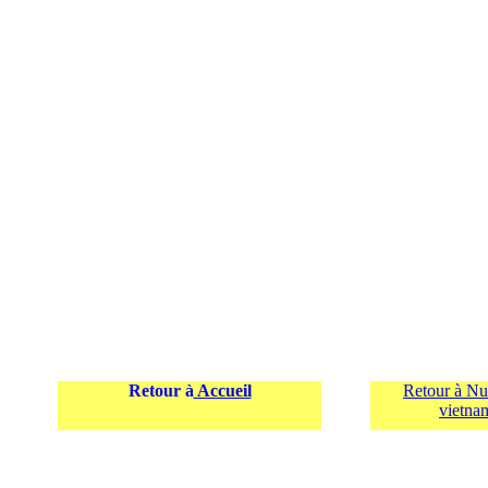
Retour à
Accueil
Retour à N
vietna